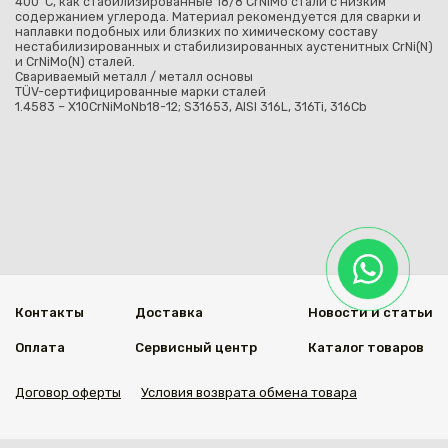
400°С, как стабилизированные 18/8 CrNiMo стали с низким
содержанием углерода. Материал рекомендуется для сварки и
наплавки подобных или близких по химическому составу
нестабилизированных и стабилизированных аустенитных CrNi(N)
и CrNiMo(N) сталей.
Свариваемый металл / металл основы
TÜV-сертифицированные марки сталей
1.4583 – X10CrNiMoNb18-12; S31653, AISI 316L, 316Ti, 316Cb
Контакты
Доставка
Новости и статьи
Оплата
Сервисный центр
Каталог товаров
Договор оферты
Условия возврата обмена товара