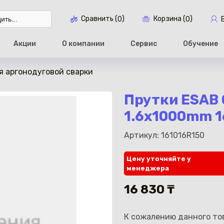
Сравнить (
)
Корзина (
)
0
0
Акции
О компании
Сервис
Обучение
я аргонодуговой сварки
Перейти в ко
Прутки ESAB 
1.6x1000mm 1
Артикул: 161016R150
Цену уточняйте у
менеджера
16 830 ₸
К сожалению данного тов