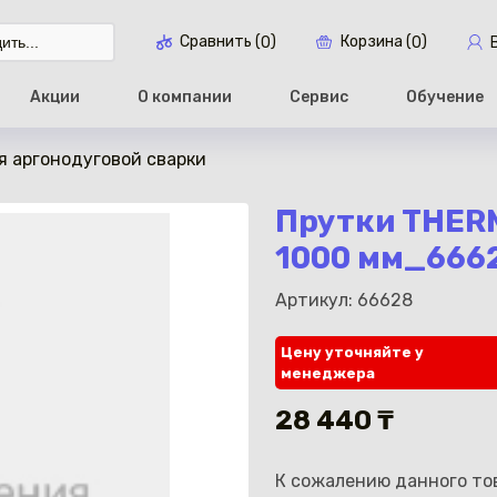
Сравнить (
)
Корзина (
)
0
0
Акции
О компании
Сервис
Обучение
я аргонодуговой сварки
Перейти в ко
Прутки THERMA
1000 мм_666
Артикул: 66628
Цену уточняйте у
менеджера
28 440 ₸
К сожалению данного тов