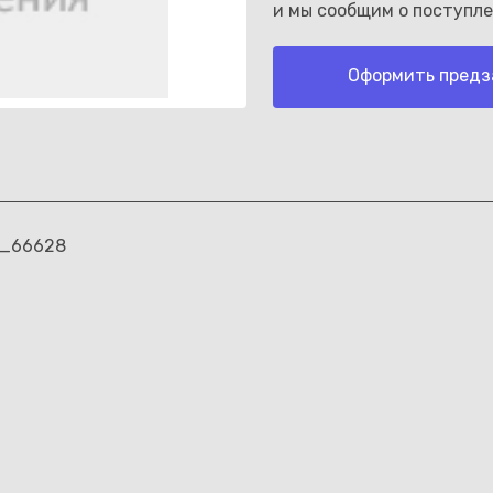
и мы сообщим о поступле
Оформить предз
Каз
м_66628