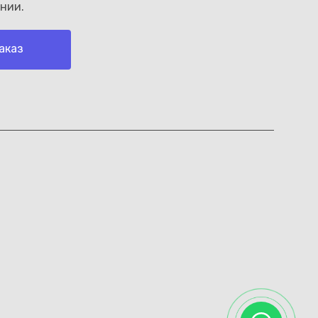
нии.
аказ