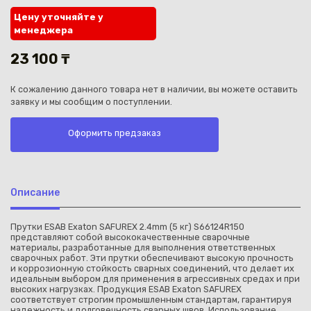
Цену уточняйте у
менеджера
23 100 ₸
К сожалению данного товара нет в наличии, вы можете оставить
Каз
заявку и мы сообщим о поступлении.
Оформить предзаказ
Описание
Прутки ESAB Exaton SAFUREX 2.4mm (5 кг) S66124R150
представляют собой высококачественные сварочные
материалы, разработанные для выполнения ответственных
сварочных работ. Эти прутки обеспечивают высокую прочность
и коррозионную стойкость сварных соединений, что делает их
идеальным выбором для применения в агрессивных средах и при
высоких нагрузках. Продукция ESAB Exaton SAFUREX
соответствует строгим промышленным стандартам, гарантируя
надежность и долговечность сварных швов. Использование