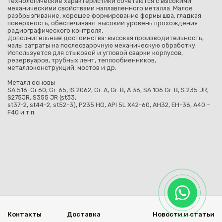
технологические характеристики сочетаются с высокими
механическими свойствами наплавленного металла. Малое
разбрызгивание, хорошее формирование формы шва, гладкая
поверхность, обеспечивают высокий уровень прохождения
радиографического контроля.
Дополнительные достоинства: высокая производительность,
малы затраты на послесварочную механическую обработку.
Используется для стыковой и угловой сварки корпусов,
резервуаров, трубных лент, теплообменников,
металлоконструкций, мостов и др.
Металл основы
SA 516-Gr.60, Gr. 65, IS 2062, Gr. A, Gr. B, A 36, SA 106 Gr. B, S 235 JR,
S275JR, S355 JR (st33,
st37-2, st44-2, st52-3), P235 HG, API 5L X42-60, AH32, EH-36, A40 –
F40 и т.п.
Контакты
Доставка
Новости и статьи