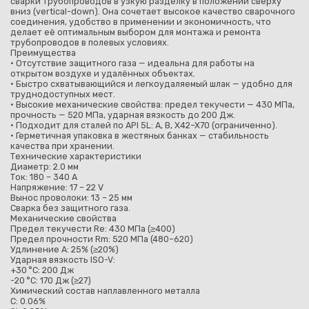
сварки трубопроводов в узкую разделку в положении сверху
вниз (vertical-down). Она сочетает высокое качество сварочного
соединения, удобство в применении и экономичность, что
делает её оптимальным выбором для монтажа и ремонта
трубопроводов в полевых условиях.
Преимущества
• Отсутствие защитного газа — идеальна для работы на
открытом воздухе и удалённых объектах.
• Быстро схватывающийся и легкоудаляемый шлак — удобно для
труднодоступных мест.
• Высокие механические свойства: предел текучести — 430 МПа,
прочность — 520 МПа, ударная вязкость до 200 Дж.
• Подходит для сталей по API 5L: A, B, X42–X70 (ограниченно).
• Герметичная упаковка в жестяных банках — стабильность
качества при хранении.
Технические характеристики
Диаметр: 2.0 мм
Ток: 180 – 340 A
Напряжение: 17 – 22 V
Вынос проволоки: 13 – 25 мм
Сварка без защитного газа.
Механические свойства
Предел текучести Re: 430 МПа (≥400)
Предел прочности Rm: 520 МПа (480–620)
Удлинение A: 25% (≥20%)
Ударная вязкость ISO-V:
+30 °C: 200 Дж
-20 °C: 170 Дж (≥27)
Химический состав наплавленного металла
C: 0.06%