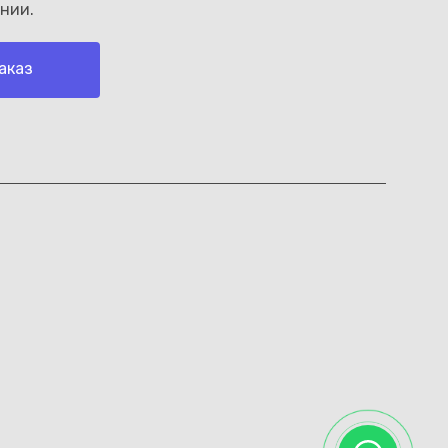
нии.
аказ