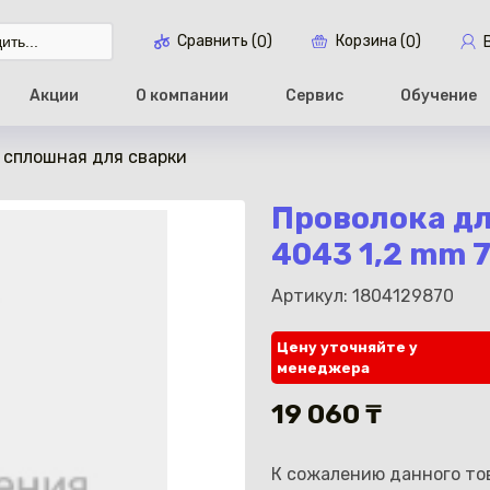
Сравнить (
)
Корзина (
)
0
0
Акции
О компании
Сервис
Обучение
 сплошная для сварки
Перейти в ко
Проволока дл
4043 1,2 mm 
Артикул: 1804129870
Цену уточняйте у
менеджера
19 060 ₸
К сожалению данного тов