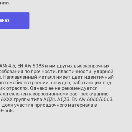
нии.
аказ
Мг4.5, EN AW 5083 и им других высокопрочных
ребования по прочности, пластичности, ударной
ой. Наплавленный металл имеет цвет идентичный
 автомобилестроении, сосудов, работающих под
их отраслях. Однако ее не рекомендуется
талл склонен к коррозионному растрескиванию
6ХХХ группы типа АД31, АД33, EN AW 6060/6063,
ли доля участия присадочного материала в
-puls.