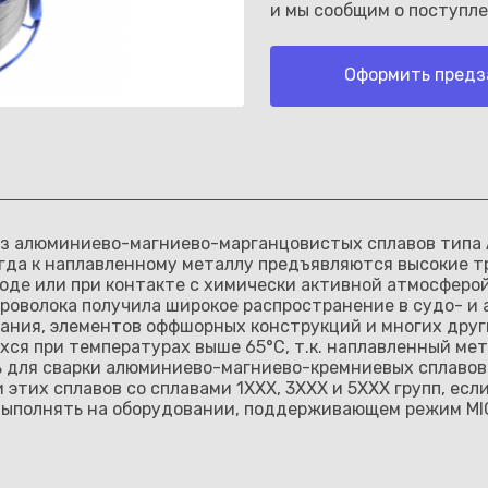
и мы сообщим о поступле
Оформить предз
Каз
з алюминиево-магниево-марганцовистых сплавов типа А
гда к наплавленному металлу предъявляются высокие т
воде или при контакте с химически активной атмосфер
роволока получила широкое распространение в судо- и
ания, элементов оффшорных конструкций и многих друг
ся при температурах выше 65°С, т.к. наплавленный ме
 для сварки алюминиево-магниево-кремниевых сплавов 
и этих сплавов со сплавами 1ХХХ, 3ХХХ и 5ХХХ групп, ес
выполнять на оборудовании, поддерживающем режим MIG