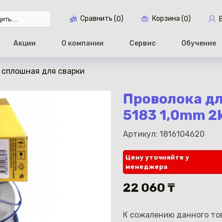
Сравнить (
)
Корзина (
)
0
0
Акции
О компании
Сервис
Обучение
 сплошная для сварки
Перейти в ко
Проволока дл
5183 1,0mm 2
Артикул: 1816104620
Цену уточняйте у
менеджера
22 060 ₸
К сожалению данного тов