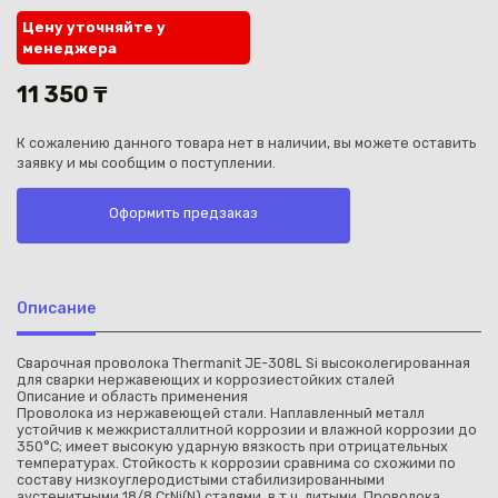
Цену уточняйте у
менеджера
11 350 ₸
К сожалению данного товара нет в наличии, вы можете оставить
Каз
заявку и мы сообщим о поступлении.
Оформить предзаказ
Описание
Сварочная проволока Thermanit JE-308L Si высоколегированная
для сварки нержавеющих и коррозиестойких сталей
Описание и область применения
Проволока из нержавеющей стали. Наплавленный металл
устойчив к межкристаллитной коррозии и влажной коррозии до
350°С; имеет высокую ударную вязкость при отрицательных
температурах. Стойкость к коррозии сравнима со схожими по
составу низкоуглеродистыми стабилизированными
аустенитными 18/8 CrNi(N) сталями, в т.ч. литыми. Проволока