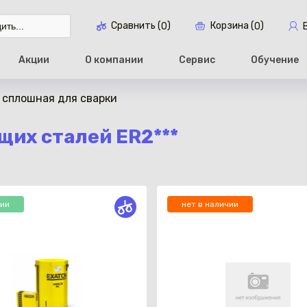
Сравнить (
)
Корзина (
)
0
0
Акции
О компании
Сервис
Обучение
 сплошная для сварки
Перейти в ко
их сталей ER2***
чии
нет в наличии