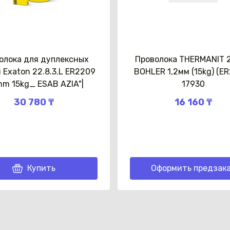
олока для дуплексных
Проволока THERMANIT 
 Exaton 22.8.3.L ER2209
BOHLER 1,2мм (15kg) (E
Каз
mm 15kg_ ESAB AZIA"|
17930
30 780 ₸
16 160 ₸
Купить
Оформить предзак