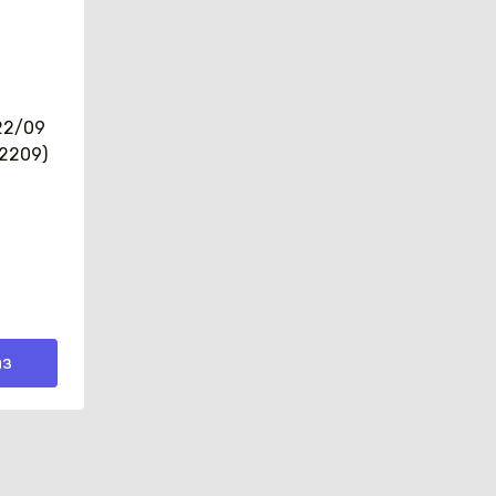
22/09
R2209)
аз