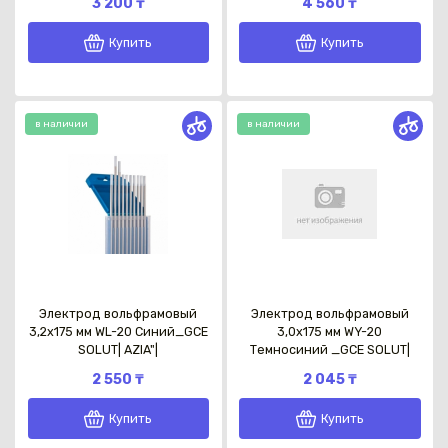
3 200 ₸
4 560 ₸
Купить
Купить
в наличии
в наличии
Каз
Электрод вольфрамовый
Электрод вольфрамовый
3,2х175 мм WL-20 Синий_GCE
3,0х175 мм WY-20
SOLUT| AZIA"|
Темносиний _GCE SOLUT|
2 550 ₸
2 045 ₸
Купить
Купить