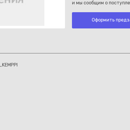
и мы сообщим о поступле
Оформить предз
Каз
_KEMPPI