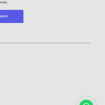
нии.
аказ