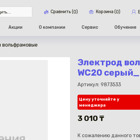
Сравнить (
)
Корзина (
)
0
0
Акции
О компании
Сервис
Обучение
ы вольфрамовые
Перейти в ко
Электрод во
WC20 серый_
Артикул: 9873533
Цену уточняйте у
менеджера
3 010 ₸
К сожалению данного тов