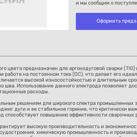
и мы сообщим о поступле
Оформить предз
Каз
ого цвета предназначен для аргонодуговой сварки (TIG)
и работе на постоянном токе (DC), что делает его иде
отличается высокой износостойкостью и длительным ср
во шва. Использование данного электрода позволяет до
тационные расходы.
сальным решением для широкого спектра промышленных з
оджиг дуги и ее стабильное горение, что критически в
род способствует повышению эффективности сварочных 
рантирует высокую производительность и экономичност
 судостроение, химическую промышленность и производ