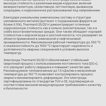
высокую стойкость к различным видам коррозии, включая
межкристаллитную, селективную, питтинговую, вызванную
хлоридами, и коррозионное растрескивание под напряжением.
Благодаря уникальному химическому составу и структуре
наплавленного металла (аустенит с содержанием феррита не
более 0.5%), Thermanit 25/22 H демонстрируют отличную
коррозионную стойкость как в сильно окислительных, так и в
слабо восстановительных средах. Они также обладают хорошей
стойкостью к морской воде и азотной кислоте, что расширяет их
области применения в химической и нефтегазовой
промышленности. Максимальная рабочая температура до 350 °C
и окалиностойкость до 1050 °C гарантируют надёжность и
долговечность сварных соединений в условиях высоких
температур.
Электроды Thermanit 25/22 H обеспечивают стабильный
сварочный процесс с использованием постоянного тока (DC+),
что упрощает работу сварщика и повышает качество шва.
Рекомендуемое тепловложение до 1.5 кДж/мм и межслойная
температура до 150 °C позволяют контролировать процесс
сварки и минимизировать деформации. Эти электроды
сертифицированы по стандартам TÜV и CE, подтверждая их
соответствие высоким международным требованиям к качеству
и безопасности.