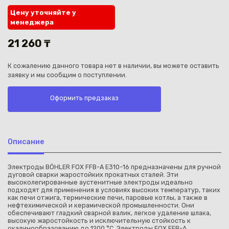
Цену уточняйте у
менеджера
21 260 ₸
К сожалению данного товара нет в наличии, вы можете оставить
Каз
заявку и мы сообщим о поступлении.
Оформить предзаказ
Описание
Электроды BÖHLER FOX FFB-A E310-16 предназначены для ручной
дуговой сварки жаростойких прокатных сталей. Эти
высоколегированные аустенитные электроды идеально
подходят для применения в условиях высоких температур, таких
как печи отжига, термические печи, паровые котлы, а также в
нефтехимической и керамической промышленности. Они
обеспечивают гладкий сварной валик, легкое удаление шлака,
высокую жаростойкость и исключительную стойкость к
окалинообразованию до 1200 °C. Электроды FOX FFB-A