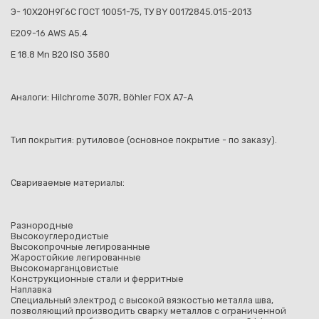
Э- 10Х20Н9Г6С ГОСТ 10051-75, ТУ BY 00172845.015-2013
E209-16 AWS A5.4
Е 18.8 Mn B20 ISO 3580
Аналоги: Hilchrome 307R, Вöhler FOX A7-A
Тип покрытия: рутиловое (основное покрытие - по заказу).
Свариваемые материалы:
Разнородные
Высокоуглеродистые
Высокопрочные легированные
Жаростойкие легированные
Высокомарганцовистые
Конструкционные стали и ферритные
Наплавка
Специальный электрод с высокой вязкостью металла шва,
позволяющий производить сварку металлов с ограниченной