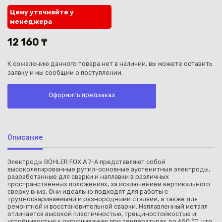
Цену уточняйте у
менеджера
12 160 ₸
К сожалению данного товара нет в наличии, вы можете оставить
Каз
заявку и мы сообщим о поступлении.
Оформить предзаказ
Описание
Электроды BÖHLER FOX A 7-A представляют собой
высоколегированные рутил-основные аустенитные электроды,
разработанные для сварки и наплавки в различных
пространственных положениях, за исключением вертикального
сверху вниз. Они идеально подходят для работы с
трудносвариваемыми и разнородными сталями, а также для
ремонтной и восстановительной сварки. Наплавленный металл
отличается высокой пластичностью, трещиностойкостью и
устойчивостью к охрупчиванию при температурах до 650 °C, что