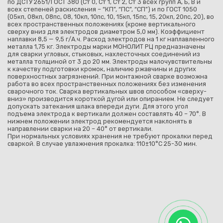
по ДСТУ 2651/ГОСТ 380 (Ст 0, Ст 1, Ст 2, Ст 3 всех групп А, Б, В и
всех степеней раскисления – “КП”, “ПС”, “СП”) и по ГОСТ 1050
(05кп, 08кп, 08пс, 08, 10кп, 10пс, 10, 15кп, 15пс, 15, 20кп, 20пс, 20), во
всех пространственных положениях (кроме вертикального
сверху вниз для электродов диаметром 5,0 мм). Коэффициент
наплавки 8,5 — 9,5 г/А.ч. Расход электродов на 1 кг наплавленного
металла 1,75 кг. Электроды марки МОНОЛИТ РЦ предназначены
для сварки угловых, стыковых, нахлесточных соединений из
металла толщиной от 3 до 20 мм. Электроды малочувствительны
к качеству подготовки кромок, наличию ржавчины и других
поверхностных загрязнений. При монтажной сварке возможна
работа во всех пространственных положениях без изменения
сварочного ток. Сварка вертикальных швов способом «сверху-
вниз» производится короткой дугой или опиранием. Не следует
допускать затекания шлака впереди дуги. Для этого угол
подъема электрода к вертикали должен составлять 40 – 70°. В
нижнем положении электрод рекомендуется наклонять в
направлении сварки на 20 – 40° от вертикали.
При нормальных условиях хранения не требуют прокалки перед
сваркой. В случае увлажнения прокалка: 110±10°С 25-30 мин.