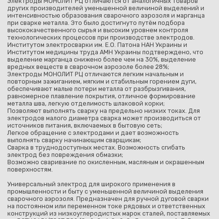
Электроды МОНОЛИТ РЦ отличаются от аналогичных товаров
других производителей уменьшенной величиной выделений и
интенсивностью образования сварочного аэрозоля и марганца
при сварке металла. Это было достигнуто путём подбора
высококачественного сырья и высоким уровнем контроля
технологических процессов при производстве электродов.
Институтом электросварки им. Е.О. Патона НАН Украины и
Институтом медицины труда АМН Украины подтверждено, что
выделение марганца снижено более чем на 30%, выделение
вредных веществ в сварочном аэрозоле более 28%;
Электроды МОНОЛИТ РЦ отличаются легким начальным и
повторным зажиганием, мягким и стабильным горением дуги,
обеспечивают малые потери металла от разбрызгивания,
равномерное плавление покрытия, отличное формирование
металла шва, легкую отделимость шлаковой корки;
Позволяют выполнять сварку на предельно низких токах. Для
электродов малого диаметра сварка может производиться от
источников питания, включаемых в бытовую сеть;
Легкое обращение с электродами и дает возможность
выполнять сварку начинающим сварщикам;
Сварка в труднодоступных местах. Возможность сгибать
электрод без повреждения обмазки;
Возможно сваривание по окисленным, масляным и окрашенным
поверхностям.
Универсальный электрод для широкого применения в
промышленности и быту с уменьшенной величиной выделения
сварочного аэрозоля. Предназначен для ручной дуговой сварки
на постоянном или переменном токе рядовых и ответственных
конструкций из низкоуглеродистых марок сталей, поставляемых