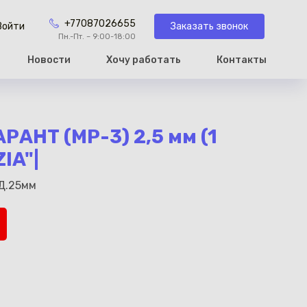
+77087026655
Заказать звонок
Войти
Пн.-Пт. – 9:00-18:00
Новости
Хочу работать
Контакты
рзину
РАНТ (МР-3) 2,5 мм (1
IA"|
Д.25мм