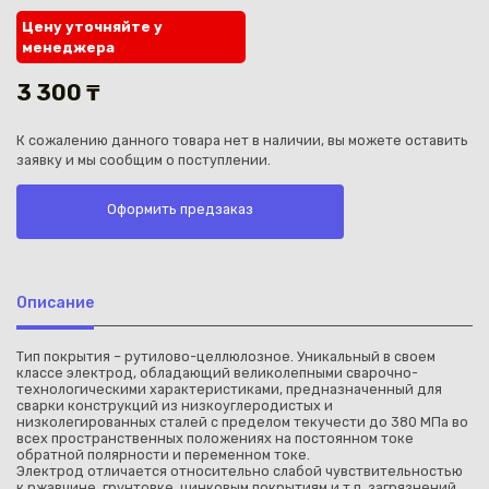
Цену уточняйте у
менеджера
3 300 ₸
К сожалению данного товара нет в наличии, вы можете оставить
Каз
заявку и мы сообщим о поступлении.
Оформить предзаказ
Описание
Тип покрытия – рутилово-целлюлозное. Уникальный в своем
классе электрод, обладающий великолепными сварочно-
технологическими характеристиками, предназначенный для
сварки конструкций из низкоуглеродистых и
низколегированных сталей с пределом текучести до 380 МПа во
всех пространственных положениях на постоянном токе
обратной полярности и переменном токе.
Электрод отличается относительно слабой чувствительностью
к ржавчине, грунтовке, цинковым покрытиям и т.п. загрязнений