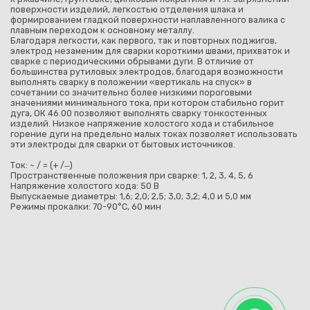
поверхности изделий, легкостью отделения шлака и
формированием гладкой поверхности наплавленного валика с
плавным переходом к основному металлу.
Благодаря легкости, как первого, так и повторных поджигов,
электрод незаменим для сварки короткими швами, прихваток и
сварке с периодическими обрывами дуги. В отличие от
большинства рутиловых электродов, благодаря возможности
выполнять сварку в положении «вертикаль на спуск» в
сочетании со значительно более низкими пороговыми
значениями минимального тока, при котором стабильно горит
дуга, ОК 46.00 позволяют выполнять сварку тонкостенных
изделий. Низкое напряжение холостого хода и стабильное
горение дуги на предельно малых токах позволяет использовать
эти электроды для сварки от бытовых источников.
Ток: ~ / = (+ / ̶ )
Пространственные положения при сварке: 1, 2, 3, 4, 5, 6
Напряжение холостого хода: 50 В
Выпускаемые диаметры: 1,6; 2,0; 2,5; 3,0; 3,2; 4,0 и 5,0 мм
Режимы прокалки: 70-90°С, 60 мин