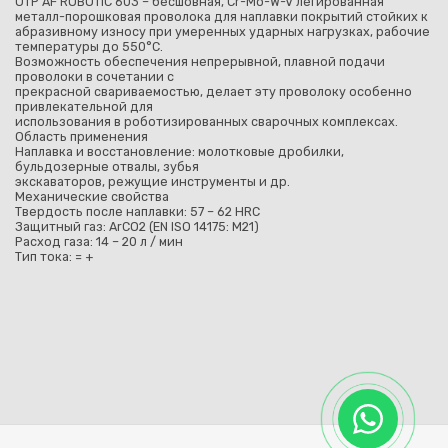
UTP AF ROBOTIC 603 – бесшовная, Cr-Mo-W-V легированная
металл-порошковая проволока для наплавки покрытий стойких к
абразивному износу при умеренных ударных нагрузках, рабочие
температуры до 550°С.
Возможность обеспечения непрерывной, плавной подачи
проволоки в сочетании с
прекрасной свариваемостью, делает эту проволоку особенно
привлекательной для
использования в роботизированных сварочных комплексах.
Область применения
Наплавка и восстановление: молотковые дробилки,
бульдозерные отвалы, зубья
экскаваторов, режущие инструменты и др.
Механические свойства
Твердость после наплавки: 57 – 62 HRC
Защитный газ: ArCO2 (EN ISO 14175: M21)
Расход газа: 14 – 20 л / мин
Тип тока: = +