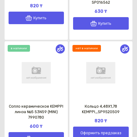
SP016562
820 ₸
630 ₸
Купить
Купить
в наличии
нет в наличии
Сопло керамическое KEMPPI
Кольцо 4,48X1,78
линза №5 53N59 (MINI)
KEMPPI_SP9520509
7990780
820 ₸
600 ₸
Оформить предзаказ