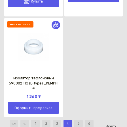
Купить
нет в наличии
Изолятор тефлоновый
598882 TIG (L-type) _KEMPPI
#
1 260 ₸
Оформить предзаказ
««
«
1
2
3
4
5
6
Всего