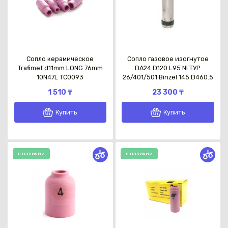
Сопло керамическое
Сопло газовое изогнутое
Trafimet d11mm LONG 76mm
DA24 D120 L95 NI ТУР
10N47L TC0093
26/401/501 Binzel 145.D460.5
1 510 ₸
23 300 ₸
Купить
Купить
в наличии
в наличии