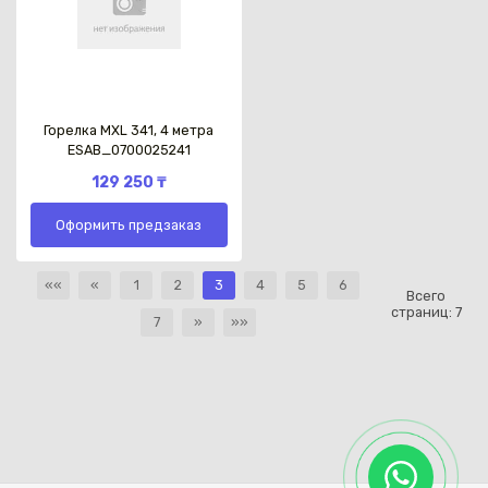
Горелка MXL 341, 4 метра
ESAB_0700025241
129 250 ₸
Оформить предзаказ
««
«
1
2
3
4
5
6
Всего
страниц:
7
7
»
»»