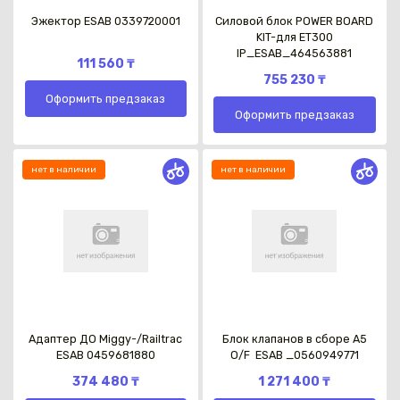
Эжектор ESAB 0339720001
Силовой блок POWER BOARD
KIT-для ET300
IP_ESAB_464563881
111 560 ₸
755 230 ₸
Оформить предзаказ
Оформить предзаказ
нет в наличии
нет в наличии
Адаптер ДО Miggy-/Railtrac
Блок клапанов в сборе A5
ESAB 0459681880
O/F ESAB _0560949771
374 480 ₸
1 271 400 ₸