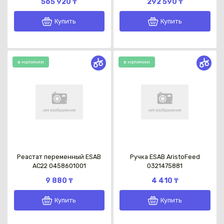
565 920 ₸
292 590 ₸
Купить
Купить
в наличии
в наличии
Каз
Реастат переменный ESAB
Ручка ESAB AristoFeed
АС22 0458601001
0321475881
9 880 ₸
4 410 ₸
Купить
Купить