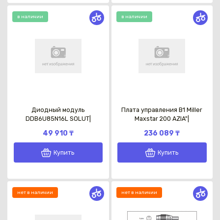
в наличии
в наличии
Диодный модуль
Плата управления В1 Miller
DDB6U85N16L SOLUT|
Maxstar 200 AZIA"|
49 910 ₸
236 089 ₸
Купить
Купить
нет в наличии
нет в наличии