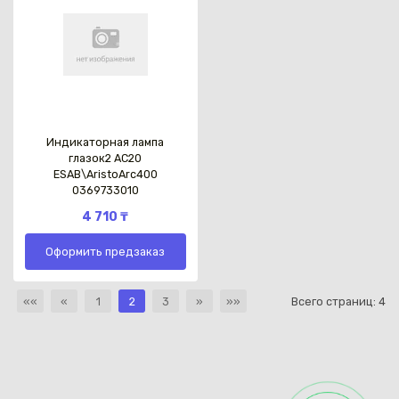
Индикаторная лампа
глазок2 АС20
ESAB\AristoArc400
0369733010
4 710 ₸
Оформить предзаказ
««
«
1
2
3
»
»»
Всего страниц:
4