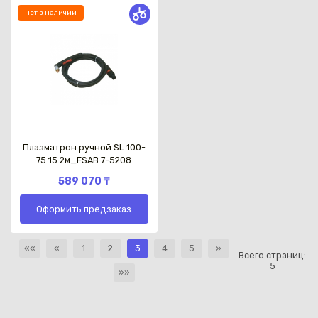
нет в наличии
Плазматрон ручной SL 100-
75 15.2м_ESAB 7-5208
589 070 ₸
Оформить предзаказ
««
«
1
2
3
4
5
»
Всего страниц:
5
»»