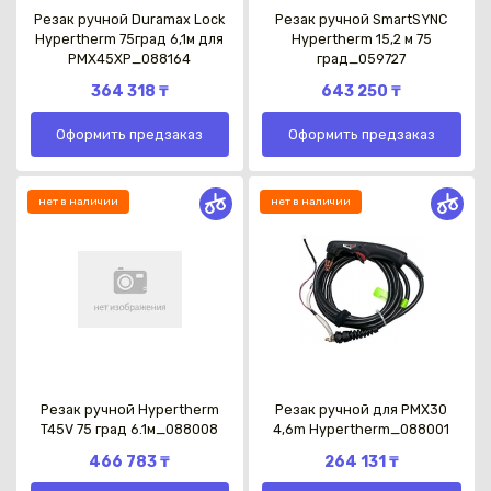
Резак ручной Duramax Lock
Резак ручной SmartSYNC
Hypertherm 75град 6,1м для
Hypertherm 15,2 м 75
PMX45XP_088164
град_059727
364 318 ₸
643 250 ₸
Оформить предзаказ
Оформить предзаказ
нет в наличии
нет в наличии
Резак ручной Hypertherm
Резак ручной для PMX30
T45V 75 град 6.1м_088008
4,6m Hypertherm_088001
466 783 ₸
264 131 ₸