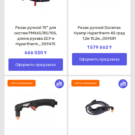
Резак ручной 75° для
Резак ручной Duramax
систем PMX65/85/105,
Hyamp Hypertherm 45 град
длина рукава 22,9 м
1,2м 15,2м_059581
Hypertherm_.059475
1 579 662 ₸
666 020 ₸
Оформить предзаказ
Оформить предзаказ
нет в наличии
нет в наличии