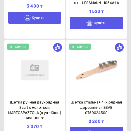
шт._LESSMANN_105461 A
3 400 ₸
1 520 ₸
Купить
Купить
Каз
в наличии
в наличии
Щетка ручная двухрядная
Щетка стальная 4-х рядная
Sacit с молотком
деревянная ESAB
MARTOSPAZZOLA (в уп.-10шт.)
0760024300
CAV000081
2 260 ₸
2 070 ₸