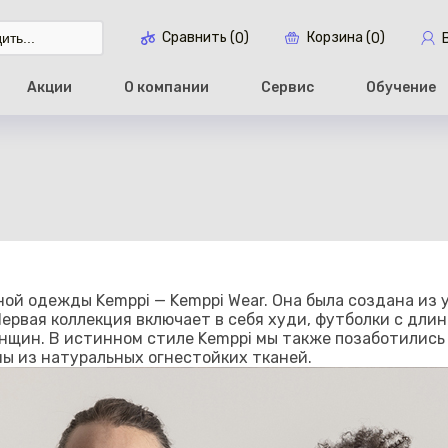
Сравнить (
)
Корзина (
)
0
0
Акции
О компании
Сервис
Обучение
Перейти в ко
ой одежды Kemppi — Kemppi Wear. Она была создана из 
Первая коллекция включает в себя худи, футболки с дли
енщин. В истинном стиле Kemppi мы также позаботились 
ы из натуральных огнестойких тканей.