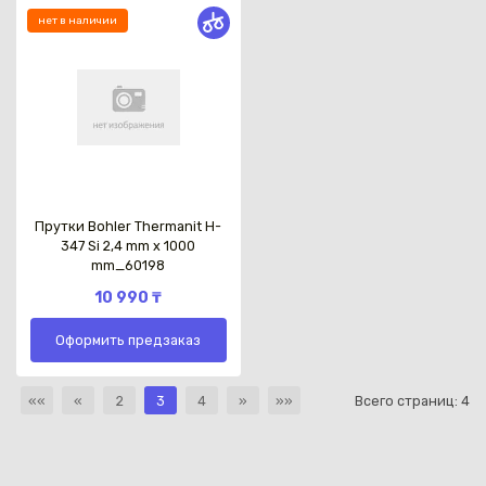
нет в наличии
Прутки Bohler Thermanit H-
347 Si 2,4 mm x 1000
mm_60198
10 990 ₸
Оформить предзаказ
««
«
2
3
4
»
»»
Всего страниц:
4