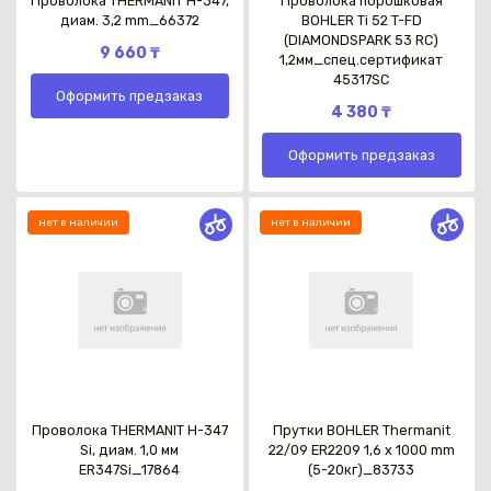
Проволока THERMANIT H-347,
Проволока порошковая
диам. 3,2 mm_66372
BOHLER Ti 52 T-FD
(DIAMONDSPARK 53 RC)
9 660 ₸
1,2мм_спец.сертификат
45317SC
Оформить предзаказ
4 380 ₸
Оформить предзаказ
нет в наличии
нет в наличии
Проволока THERMANIT H-347
Прутки BOHLER Thermanit
Si, диам. 1,0 мм
22/09 ER2209 1,6 х 1000 mm
ER347Si_17864
(5-20кг)_83733