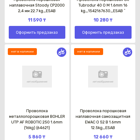
наплавочная Stoody CP2000
Tubrodur 40 O M 1.6mm 16
2,4 мм 22.7 kg_ESAB
kg_1542167630_ESAB ^
11 590 ₸
10 280 ₸
Оформить предзаказ
Оформить предзаказ
нет в наличии
нет в наличии
Проволока
Проволока порошковая
металлопорошковая BOHLER
наплавочная самозащитная
UTP AF ROBOTIC 250 1.6mm
EWAC O 52 B 1.6mm
(16kg) (64621)
12.5kg_ESAB
5 860 ₸
12 660 ₸