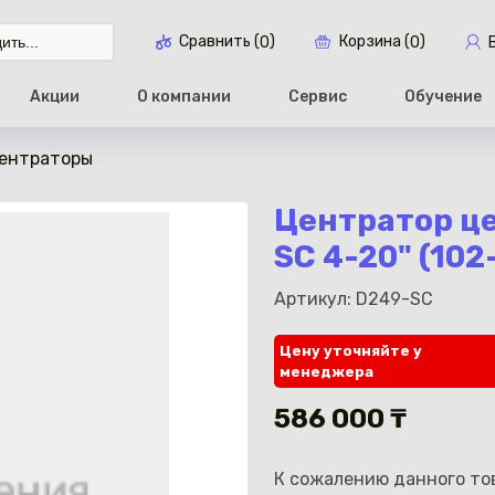
Сравнить (
)
Корзина (
)
0
0
Акции
О компании
Сервис
Обучение
ентраторы
Перейти в ко
Центратор ц
SC 4-20" (10
Артикул: D249-SC
Цену уточняйте у
менеджера
586 000 ₸
К сожалению данного тов