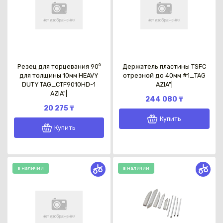
Резец для торцевания 90⁰
Держатель пластины TSFC
для толщины 10мм HEAVY
отрезной до 40мм #1_TAG
DUTY TAG_CTF9010HD-1
AZIA"|
AZIA"|
244 080 ₸
20 275 ₸
Купить
Купить
в наличии
в наличии