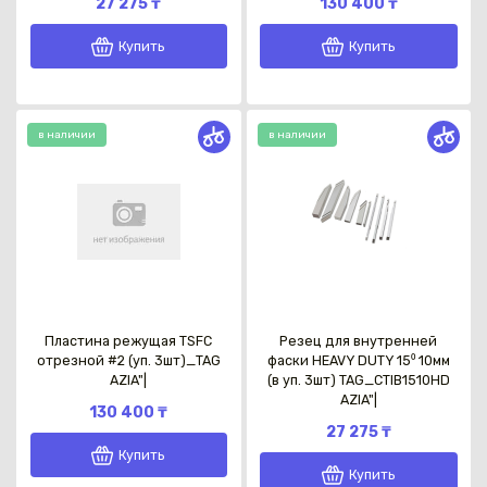
27 275 ₸
130 400 ₸
Купить
Купить
в наличии
в наличии
Каз
Пластина режущая TSFC
Резец для внутренней
отрезной #2 (уп. 3шт)_TAG
фаски HEAVY DUTY 15⁰ 10мм
AZIA"|
(в уп. 3шт) TAG_CTIB1510HD
AZIA"|
130 400 ₸
27 275 ₸
Купить
Купить