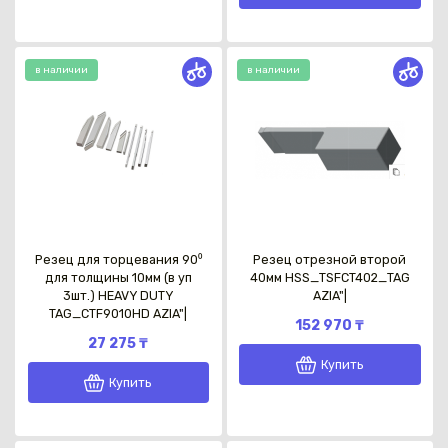
в наличии
в наличии
Резец для торцевания 90⁰
Резец отрезной второй
для толщины 10мм (в уп
40мм HSS_TSFCT402_TAG
3шт.) HEAVY DUTY
AZIA"|
TAG_CTF9010HD AZIA"|
152 970 ₸
27 275 ₸
Купить
Купить