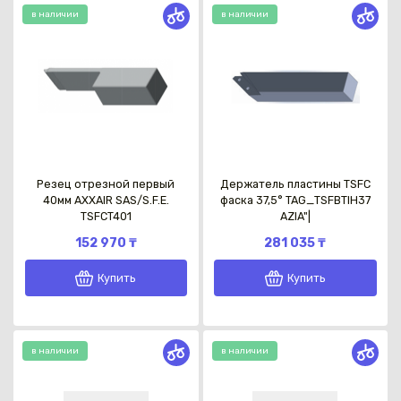
в наличии
в наличии
Резец отрезной первый
Держатель пластины TSFC
40мм AXXAIR SAS/S.F.E.
фаска 37,5° TAG_TSFBTIH37
TSFCT401
AZIA"|
152 970 ₸
281 035 ₸
Купить
Купить
в наличии
в наличии