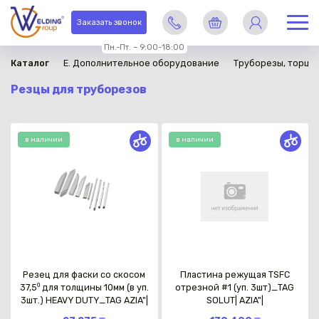
Заказать звонок
Пн.-Пт. – 9:00-18:00
Каталог
E. Дополнительное оборудование
Труборезы, торце
Резцы для труборезов
в наличии
в наличии
Резец для фаски со скосом
Пластина режущая TSFC
37,5⁰ для толщины 10мм (в уп.
отрезной #1 (уп. 3шт)_TAG
3шт.) HEAVY DUTY_TAG AZIA"|
SOLUT| AZIA"|