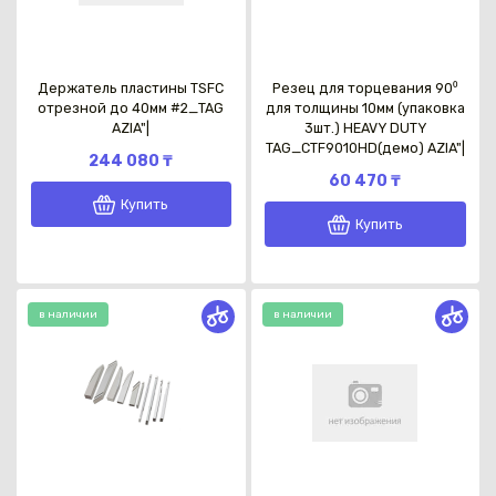
Держатель пластины TSFC
Резец для торцевания 90⁰
отрезной до 40мм #2_TAG
для толщины 10мм (упаковка
AZIA"|
3шт.) HEAVY DUTY
TAG_CTF9010HD(демо) AZIA"|
244 080 ₸
60 470 ₸
Купить
Купить
в наличии
в наличии