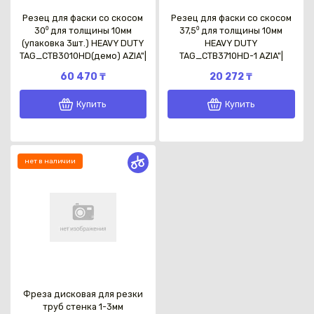
Резец для фаски со скосом
Резец для фаски со скосом
30⁰ для толщины 10мм
37,5⁰ для толщины 10мм
(упаковка 3шт.) HEAVY DUTY
HEAVY DUTY
TAG_CTB3010HD(демо) AZIA"|
TAG_CTB3710HD-1 AZIA"|
60 470 ₸
20 272 ₸
Купить
Купить
нет в наличии
Фреза дисковая для резки
труб стенка 1-3мм