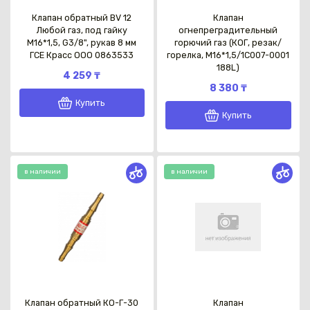
Клапан обратный BV 12
Клапан
Любой газ, под гайку
огнепреградительный
М16*1,5, G3/8", рукав 8 мм
горючий газ (КОГ, резак/
ГСЕ Красс OOO 0863533
горелка, М16*1,5/1C007-0001
188L)
4 259 ₸
8 380 ₸
Купить
Купить
в наличии
в наличии
Клапан обратный КО-Г-30
Клапан