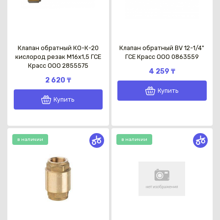
Клапан обратный КО-К-20
Клапан обратный BV 12-1/4"
кислород резак M16x1,5 ГСЕ
ГСЕ Красс OOO 0863559
Красс OOO 2855575
4 259 ₸
2 620 ₸
Купить
Купить
в наличии
в наличии