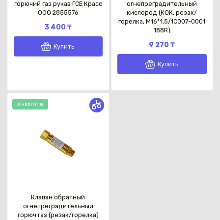
горючий газ рукав ГСЕ Красс
огнепреградительный
OOO 2855576
кислород (КОК, резак/
горелка, М16*1,5/1C007-0001
3 400 ₸
188R)
9 270 ₸
Купить
Купить
в наличии
Клапан обратный
огнепреградительный
горюч газ (резак/горелка)