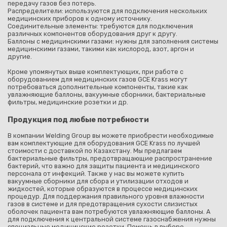
передачу газов без потерь.
Распределители: используются для подключения нескольких
медицинских приборов к одному источнику.
Соединительные элементы: требуются для подключения
различных компонентов оборудования друг к другу.
Баллоны с медицинскими газами: нужны для заполнения системы
медицинскими газами, такими как кислород, азот, аргон и
другие.
Кроме упомянутых выше комплектующих, при работе с
оборудованием для медицинских газов GCE Krass могут
потребоваться дополнительные компоненты, такие как
увлажняющие баллоны, вакуумные сборники, бактериальные
фильтры, медицинские розетки и др.
Продукция под любые потребности
В компании Welding Group вы можете приобрести необходимые
вам комплектующие для оборудования GCE Krass по лучшей
стоимости с доставкой по Казахстану. Мы предлагаем
бактериальные фильтры, предотвращающие распространение
бактерий, что важно для защиты пациента и медицинского
персонала от инфекций. Также у нас вы можете купить
вакуумные сборники для сбора и утилизации отходов и
жидкостей, которые образуются в процессе медицинских
процедур. Для поддержания правильного уровня влажности
газов в системе и для предотвращения сухости слизистых
оболочек пациента вам потребуются увлажняющие баллоны. А
для подключения к центральной системе газоснабжения нужны
специальные медицинские розетки. Помощь в выборе