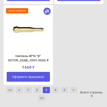
нет в наличии
Ниппель NP10 "B"
VICTOR_ESAB_0901-0006 #
1 660 ₸
Оформить предзаказ
««
«
1
2
3
4
5
»
Всего страниц:
5
»»