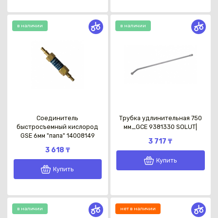
в наличии
в наличии
Соединитель
Трубка удлинительная 750
быстросъемный кислород
мм_GCE 9381330 SOLUT|
GSE 6мм "папа" 14008149
3 717 ₸
3 618 ₸
Купить
Купить
в наличии
нет в наличии