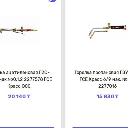
лка ацетиленовая Г2С-
Горелка пропановая ГЗ
нак.№0,1,2 2277578 ГСЕ
ГСЕ Красс 6/9 нак. №
Красс О00
2277016
20 140 ₸
15 830 ₸