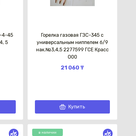
У-4-45
Горелка газовая ГЗС-345 с
4, 5
универсальным ниппелем 6/9
нак.№3,4,5 2277599 ГСЕ Красс
О00
21 060 ₸
Купить
в наличии