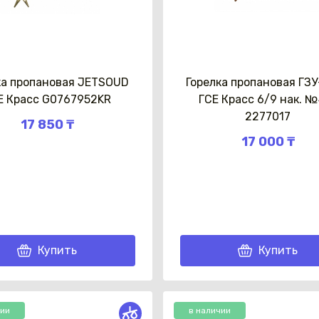
ка пропановая JETSOUD
Горелка пропановая ГЗ
Е Красс G0767952KR
ГСЕ Красс 6/9 нак. №
Каз
2277017
17 850 ₸
17 000 ₸
Купить
Купить
чии
в наличии