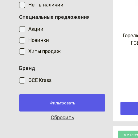
Нет в наличии
Специальные предложения
Акции
Горел
Новинки
ГС
Хиты продаж
Бренд
GCE Krass
Cбросить
в нали