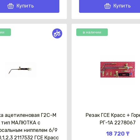
Купить
Купить
чии
в наличии
ка ацетиленовая Г2С-М
Резак ГСЕ Красс + Гор
тип МАЛЮТКА с
РГ-1A 2278067
рсальным ниппелем 6/9
18 720 ₸
,1,2,3 2117532 ГСЕ Красс