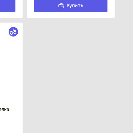
Купить
елка