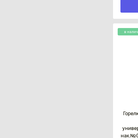
в нали
Горел
униве
нак.№0