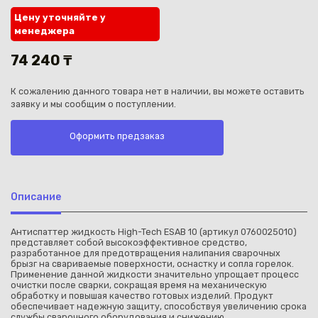
Цену уточняйте у
менеджера
74 240 ₸
К сожалению данного товара нет в наличии, вы можете оставить
Каз
заявку и мы сообщим о поступлении.
Оформить предзаказ
Описание
Антиспаттер жидкость High-Tech ESAB 10 (артикул 0760025010)
представляет собой высокоэффективное средство,
разработанное для предотвращения налипания сварочных
брызг на свариваемые поверхности, оснастку и сопла горелок.
Применение данной жидкости значительно упрощает процесс
очистки после сварки, сокращая время на механическую
обработку и повышая качество готовых изделий. Продукт
обеспечивает надежную защиту, способствуя увеличению срока
службы сварочного оборудования и снижению