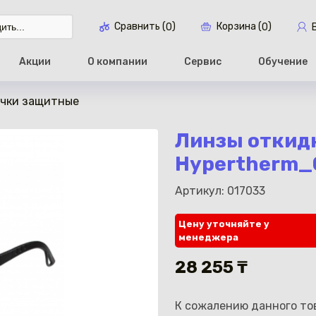
Сравнить (
)
Корзина (
)
0
0
Акции
О компании
Сервис
Обучение
чки защитные
Перейти в ко
Линзы откид
Hypertherm_
Артикул: 017033
Цену уточняйте у
менеджера
28 255 ₸
К сожалению данного тов