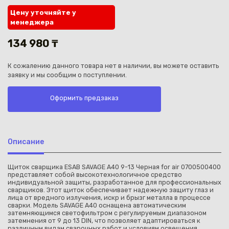
Цену уточняйте у
менеджера
134 980 ₸
К сожалению данного товара нет в наличии, вы можете оставить
Каз
заявку и мы сообщим о поступлении.
Оформить предзаказ
Описание
Щиток сварщика ESAB SAVAGE A40 9-13 Черная for air 0700500400
представляет собой высокотехнологичное средство
индивидуальной защиты, разработанное для профессиональных
сварщиков. Этот щиток обеспечивает надежную защиту глаз и
лица от вредного излучения, искр и брызг металла в процессе
сварки. Модель SAVAGE A40 оснащена автоматическим
затемняющимся светофильтром с регулируемым диапазоном
затемнения от 9 до 13 DIN, что позволяет адаптироваться к
различным видам сварочных работ и условиям освещения.