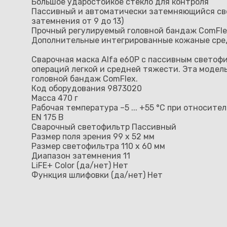
Большое ударостойкое стекло для контроля
Пассивный и автоматически затемняющийся св
затемнения от 9 до 13)
Прочный регулируемый головной бандаж ComFlex
Дополнительные интегрированные кожаные сре
Сварочная маска Alfa e60P с пассивным светоф
операций легкой и средней тяжести. Эта модел
головной бандаж ComFlex.
Код оборудования 9873020
Масса 470 г
Рабочая температура –5 ... +55 °C при относите
EN 175 B
Сварочный светофильтр Пассивный
Размер поля зрения 99 x 52 мм
Размер светофильтра 110 x 60 мм
Диапазон затемнения 11
LiFE+ Color (да/нет) Нет
Функция шлифовки (да/нет) Нет