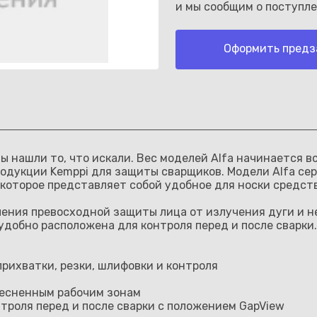
и мы сообщим о поступле
Оформить предз
Каз
ы нашли то, что искали. Вес моделей Alfa начинается вс
одукции Kemppi для защиты сварщиков. Модели Alfa сер
 которое представляет собой удобное для носки средст
ения превосходной защиты лица от излучения дуги и н
добно расположена для контроля перед и после сварки.
прихватки, резки, шлифовки и контроля
тесненным рабочим зонам
роля перед и после сварки с положением GapView