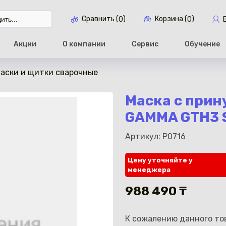
Сравнить (
)
Корзина (
)
0
0
Акции
О компании
Сервис
Обучение
аски и щитки сварочные
Перейти в ко
Маска с прин
GAMMA GTH3 S
Артикул: P0716
Цену уточняйте у
менеджера
988 490 ₸
К сожалению данного тов