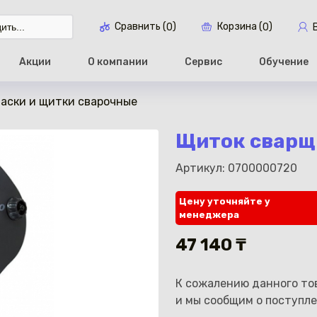
Сравнить (
)
Корзина (
)
0
0
Акции
О компании
Сервис
Обучение
аски и щитки сварочные
Перейти в ко
Щиток сварщ
Артикул: 0700000720
Цену уточняйте у
менеджера
47 140 ₸
К сожалению данного тов
и мы сообщим о поступле