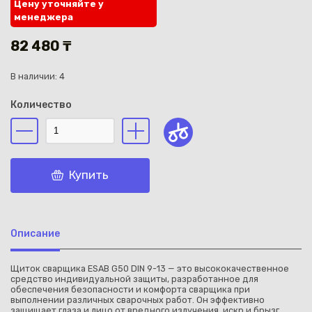
Цену уточняйте у
менеджера
82 480 ₸
В наличии: 4
Каз
Количество
Купить
Описание
Щиток сварщика ESAB G50 DIN 9-13 — это высококачественное
средство индивидуальной защиты, разработанное для
обеспечения безопасности и комфорта сварщика при
выполнении различных сварочных работ. Он эффективно
защищает глаза и лицо от вредного излучения, искр и брызг