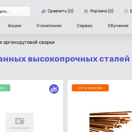
Сравнить (
)
Корзина (
)
0
0
Акции
О компании
Сервис
Обучение
я аргонодуговой сварки
Перейти в ко
ванных высокопрочных сталей
чии
нет в наличии