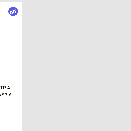
TP A
WSG 6-