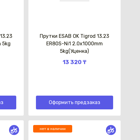
13.23
Прутки ESAB OK Tigrod 13.23
 5kg
ER80S-Ni1 2.0x1000mm
5kg(Уценка)
13 320 ₸
аз
Оформить предзаказ
нет в наличии