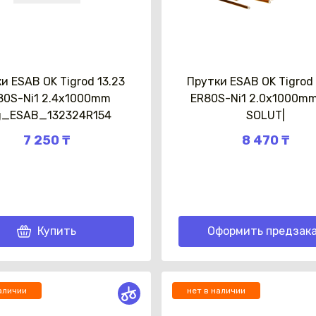
и ESAB OK Tigrod 13.23
Прутки ESAB OK Tigrod 
80S-Ni1 2.4x1000mm
ER80S-Ni1 2.0x1000mm
Каз
g_ESAB_132324R154
SOLUT|
7 250 ₸
8 470 ₸
Купить
Оформить предзак
аличии
нет в наличии