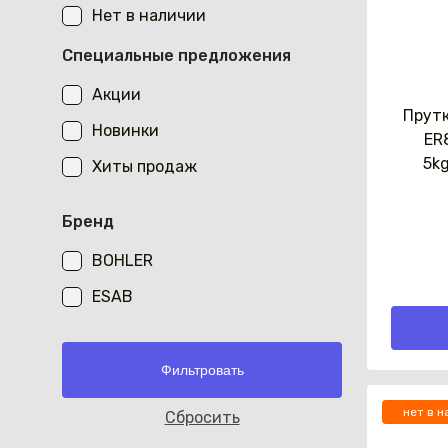
Нет в наличии
Специальные предложения
Акции
Прутк
Новинки
ER
5k
Хиты продаж
Бренд
BOHLER
ESAB
нет в н
Cбросить