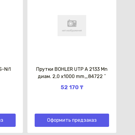
S-Ni1
Прутки BOHLER UTP A 2133 Mn
диам. 2,0 x1000 mm_84722 ^
52 170 ₸
аз
Оформить предзаказ