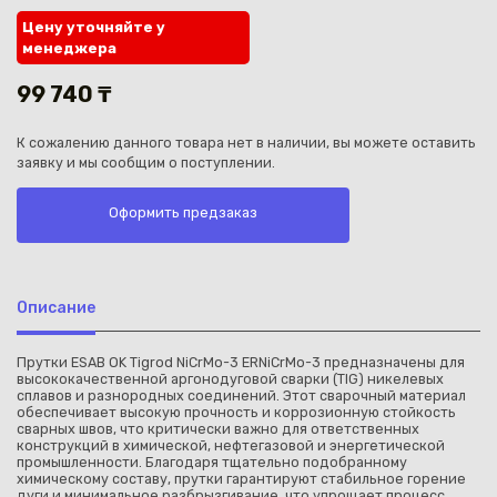
Цену уточняйте у
менеджера
99 740 ₸
К сожалению данного товара нет в наличии, вы можете оставить
Каз
заявку и мы сообщим о поступлении.
Оформить предзаказ
Описание
Прутки ESAB OK Tigrod NiCrMo-3 ERNiCrMo-3 предназначены для
высококачественной аргонодуговой сварки (TIG) никелевых
сплавов и разнородных соединений. Этот сварочный материал
обеспечивает высокую прочность и коррозионную стойкость
сварных швов, что критически важно для ответственных
конструкций в химической, нефтегазовой и энергетической
промышленности. Благодаря тщательно подобранному
химическому составу, прутки гарантируют стабильное горение
дуги и минимальное разбрызгивание, что упрощает процесс