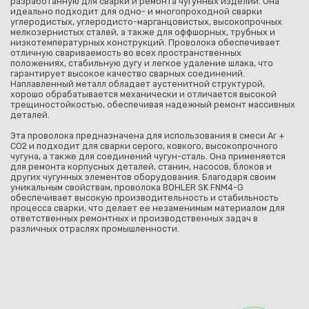
разработанную для сварки и ремонта чугунных изделий. Она
идеально подходит для одно- и многопроходной сварки
углеродистых, углеродисто-марганцовистых, высокопрочных
мелкозернистых сталей, а также для оффшорных, трубных и
низкотемпературных конструкций. Проволока обеспечивает
отличную свариваемость во всех пространственных
положениях, стабильную дугу и легкое удаление шлака, что
гарантирует высокое качество сварных соединений.
Наплавленный металл обладает аустенитной структурой,
хорошо обрабатывается механически и отличается высокой
трещиностойкостью, обеспечивая надежный ремонт массивных
деталей.
Эта проволока предназначена для использования в смеси Ar +
CO2 и подходит для сварки серого, ковкого, высокопрочного
чугуна, а также для соединений чугун-сталь. Она применяется
для ремонта корпусных деталей, станин, насосов, блоков и
других чугунных элементов оборудования. Благодаря своим
уникальным свойствам, проволока BOHLER SK FNM4-G
обеспечивает высокую производительность и стабильность
процесса сварки, что делает ее незаменимым материалом для
ответственных ремонтных и производственных задач в
различных отраслях промышленности.