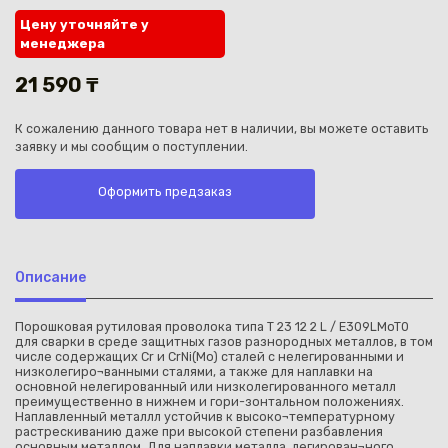
Цену уточняйте у
менеджера
21 590 ₸
К сожалению данного товара нет в наличии, вы можете оставить
Каз
заявку и мы сообщим о поступлении.
Оформить предзаказ
Описание
Порошковая рутиловая проволока типа T 23 12 2 L / E309LMoT0
для сварки в среде защитных газов разнородных металлов, в том
числе содержащих Cr и CrNi(Mo) сталей с нелегированными и
низколегиро¬ванными сталями, а также для наплавки на
основной нелегированный или низколегированного металл
преимущественно в нижнем и гори-зонтальном положениях.
Наплавленный металлл устойчив к высоко¬температурному
растрескиванию даже при высокой степени разбавления
основным металлом. Для наплавки металла, легирован¬ного