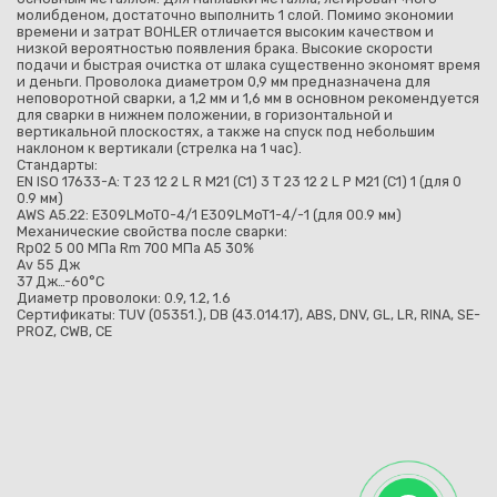
молибденом, достаточно выполнить 1 слой. Помимо экономии
времени и затрат BOHLER отличается высоким качеством и
низкой вероятностью появления брака. Высокие скорости
подачи и быстрая очистка от шлака существенно экономят время
и деньги. Проволока диаметром 0,9 мм предназначена для
неповоротной сварки, а 1,2 мм и 1,6 мм в основном рекомендуется
для сварки в нижнем положении, в горизонтальной и
вертикальной плоскостях, а также на спуск под небольшим
наклоном к вертикали (стрелка на 1 час).
Стандарты:
EN ISO 17633-A: T 23 12 2 L R M21 (C1) 3 T 23 12 2 L P M21 (C1) 1 (для 0
0.9 мм)
AWS A5.22: E309LMoT0-4/1 E309LMoT1-4/-1 (для 00.9 мм)
Механические свойства после сварки:
Rp02 5 00 MПa Rm 700 MПa A5 30%
Av 55 Дж
37 Дж…-60°С
Диаметр проволоки: 0.9, 1.2, 1.6
Сертификаты: TUV (05351.), DB (43.014.17), ABS, DNV, GL, LR, RINA, SE-
PROZ, CWB, CE