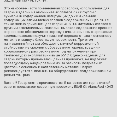
Защитный газ - Ar. Ток =(+).
Это наиболее часто применяемая проволока, используемая для
сварки изделий из алюминиевых сплавов 6ХХХ группы с
суммарным содержанием легирующих до 2% и кремний
содержащих алюминиевых сплавов с содержанием Si до 7%. Ее
также можно применять для сварки Al-Si-Cu литейных сплавов с
другими алюминиевыми сплавами. Высокое содержание кремния
в проволоке обеспечивает хорошую смачиваемость свариваемых
кромок, позволяя получить плавный переход от шва к основному
металлу и гладкую блестящую поверхность. При этом
наплавленный металл обладает отличной коррозионной
стойкостью, не склонен к образованию горячих трещин и
коррозионному растрескиванию под напряжением при
температурах эксплуатации выше 65°С. Однако изделия, для
сварки которых применялась данная проволока, не подлежат
последующему анодированию из-за разности получаемых
цветов на основном и наплавленном металле. Сварку
рекомендуется выполнять на оборудовании, поддерживающем
режим MIG-puls.
Важно!!! Товар снят с производства. В качестве альтернативной
замены предлагаем сварочную проволоку ESAB OK AlumaRod 4043