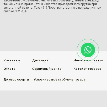
алюминиево-кремниево-магниевых сплавов. Данный электрод
также можно применять в качестве присадочного прутка при
автогенной сварке. Ток: = (+) Пространственные положения при
сварке: 1, 2, 3, 4
Контакты
Доставка
Новости и статьи
Оплата
Сервисный центр
Каталог товаров
Договор оферты
Условия возврата обмена товара
Мы в социальных сетях
© 2020 Welding Group
Разработанно
1vs.kz