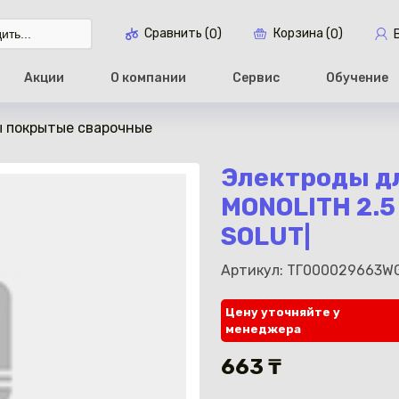
Сравнить (
)
Корзина (
)
0
0
Акции
О компании
Сервис
Обучение
 покрытые сварочные
Перейти в ко
Электроды д
MONOLITH 2.5
SOLUT|
Артикул: ТГ000029663W
Цену уточняйте у
менеджера
663 ₸