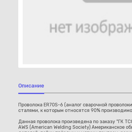
Описание
Проволока ER70S-6 (аналог сварочной проволок
сталями, к которым относятся 90% производимо
Данная проволока произведена по заказу "ГК ТС
AWS (American Welding Society) Американское 