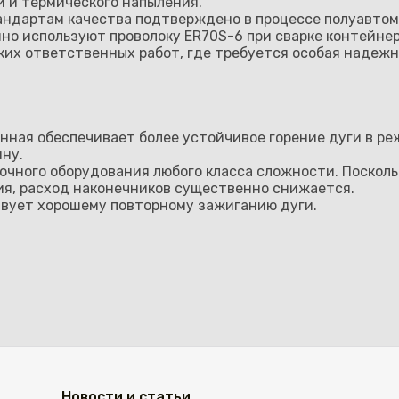
и и термического напыления.
андартам качества подтверждено в процессе полуавтом
но используют проволоку ER70S-6 при сварке контейнеро
таких ответственных работ, где требуется особая наде
нная обеспечивает более устойчивое горение дуги в реж
нну.
очного оборудования любого класса сложности. Посколь
я, расход наконечников существенно снижается.
твует хорошему повторному зажиганию дуги.
Новости и статьи