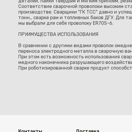
деталей, пайки твёрдым и мягким припоем, резк
Соответствие сварочной проволоки высоким ст
производстве. Сварщики "ГК ТСС" давно и успеш
тонн,, сварке рам и топливных баков ДГУ. Для 
мы выбрали для себя проволоку ER70S-6.
ПРУИМУЩЕСТВА ИСПОЛЬЗОВАНИЯ
В сравнении с другими видами проволок омедне
переноса электродного металла в сварочную ва
При этом есть возможность использования свар
медного наконечника разрушающего воздействи
При роботизированной сварке продукт способс
Контакты
Доставка