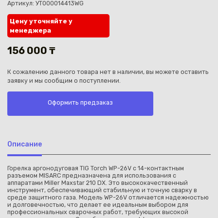
Артикул: УТ000014413WG
Цену уточняйте у
менеджера
156 000 ₸
Каз
К сожалению данного товара нет в наличии, вы можете оставить
заявку и мы сообщим о поступлении.
Оформить предзаказ
Описание
Горелка аргонодуговая TIG Torch WP-26V с 14-контактным
разъемом MISARC предназначена для использования с
аппаратами Miller Maxstar 210 DX. Это высококачественный
инструмент, обеспечивающий стабильную и точную сварку в
среде защитного газа. Модель WP-26V отличается надежностью
и долговечностью, что делает ее идеальным выбором для
профессиональных сварочных работ, требующих высокой