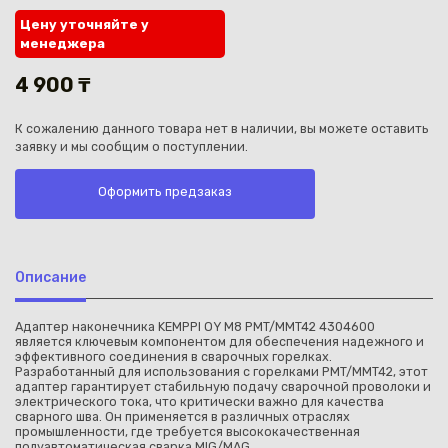
Цену уточняйте у
менеджера
4 900 ₸
К сожалению данного товара нет в наличии, вы можете оставить
Каз
заявку и мы сообщим о поступлении.
Оформить предзаказ
Описание
Адаптер наконечника KEMPPI OY М8 PMT/MMT42 4304600
является ключевым компонентом для обеспечения надежного и
эффективного соединения в сварочных горелках.
Разработанный для использования с горелками PMT/MMT42, этот
адаптер гарантирует стабильную подачу сварочной проволоки и
электрического тока, что критически важно для качества
сварного шва. Он применяется в различных отраслях
промышленности, где требуется высококачественная
полуавтоматическая сварка MIG/MAG.